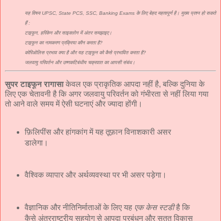
यह विषय UPSC, State PCS, SSC, Banking Exams के लिए बेहद महत्वपूर्ण है। मुख्य प्रश्न हो सकते
हैं :
टाइफून, हरिकेन और साइक्लोन में अंतर समझाइए।
टाइफून का नामकरण प्रक्रिया कौन करता है?
कोरिओलिस प्रभाव क्या है और यह टाइफून को कैसे प्रभावित करता है?
जलवायु परिवर्तन और उष्णकटिबंधीय चक्रवात का आपसी संबंध।
सुपर टाइफून रागासा
केवल एक प्राकृतिक आपदा नहीं है, बल्कि दुनिया के
लिए एक चेतावनी है कि अगर जलवायु परिवर्तन को गंभीरता से नहीं लिया गया
तो आने वाले समय में ऐसी घटनाएं और ज्यादा होंगी।
फ़िलिपींस और हांगकांग में यह तूफ़ान विनाशकारी असर
डालेगा।
वैश्विक व्यापार और अर्थव्यवस्था पर भी असर पड़ेगा।
वैज्ञानिक और नीतिनिर्माताओं के लिए यह
एक केस स्टडी
है कि
कैसे अंतरराष्ट्रीय सहयोग से आपदा प्रबंधन और सतत विकास